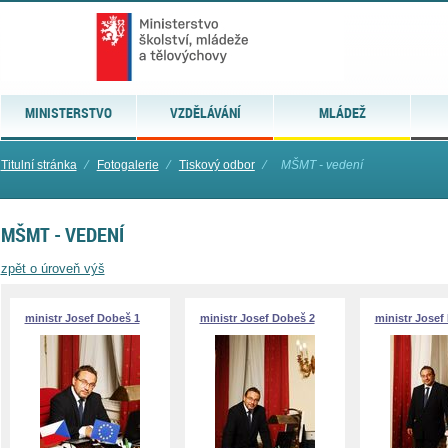
MINISTERSTVO
VZDĚLÁVÁNÍ
MLÁDEŽ
Titulní stránka
⁄
Fotogalerie
⁄
Tiskový odbor
⁄
MŠMT - vedení
MŠMT - VEDENÍ
zpět o úroveň výš
ministr Josef Dobeš 1
ministr Josef Dobeš 2
ministr Josef