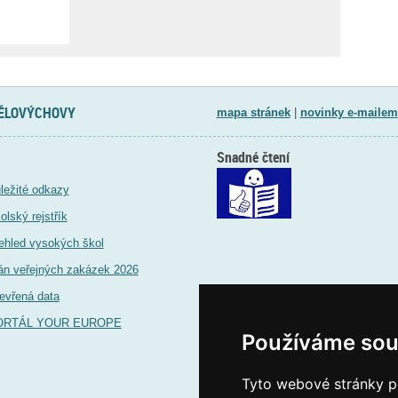
TĚLOVÝCHOVY
mapa stránek
|
novinky e-mailem
Snadné čtení
ležité odkazy
olský rejstřík
ehled vysokých škol
án veřejných zakázek 2026
evřená data
ORTÁL YOUR EUROPE
Používáme sou
Tyto webové stránky po