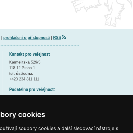
|
prohlášení o přístupnosti
|
RSS
Kontakt pro veřejnost
Karmelitská 529/5
118 12 Praha 1
tel. ústředna:
+420 234 811 111
Podatelna pro veřejnost:
pondělí a středa - 7:30-17:00
úterý a čtvrtek - 7:30-15:30
pátek - 7:30-14:00
bory cookies
8:30 - 9:30 - bezpečnostní přestávka
(více informací
ZDE
)
užívají soubory cookies a další sledovací nástroje s