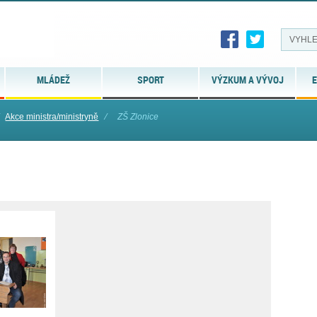
MLÁDEŽ
SPORT
VÝZKUM A VÝVOJ
E
Akce ministra/ministryně
⁄
ZŠ Zlonice