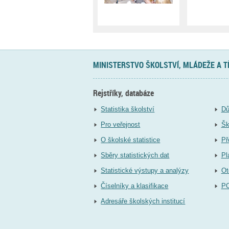
MINISTERSTVO ŠKOLSTVÍ, MLÁDEŽE A 
Rejstříky, databáze
Statistika školství
Dů
Pro veřejnost
Šk
O školské statistice
Př
Sběry statistických dat
Pl
Statistické výstupy a analýzy
Ot
Číselníky a klasifikace
P
Adresáře školských institucí