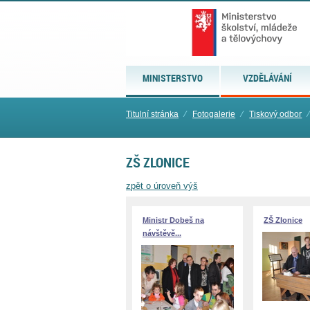
MINISTERSTVO
VZDĚLÁVÁNÍ
Titulní stránka
⁄
Fotogalerie
⁄
Tiskový odbor
⁄
ZŠ ZLONICE
zpět o úroveň výš
Ministr Dobeš na
ZŠ Zlonice
návštěvě...