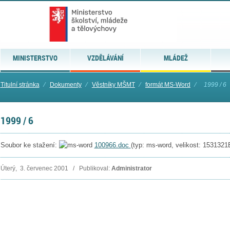
MINISTERSTVO
VZDĚLÁVÁNÍ
MLÁDEŽ
Titulní stránka
⁄
Dokumenty
⁄
Věstníky MŠMT
⁄
formát MS-Word
⁄
1999 / 6
1999 / 6
Soubor ke stažení:
100966.doc
(typ: ms-word, velikost: 1531321
Úterý, 3. červenec 2001 / Publikoval:
Administrator