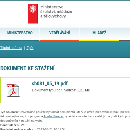
MINISTERSTVO
VZDĚLÁVÁNÍ
MLÁDEŽ
Titulní stránka
|
Zpět
DOKUMENT KE STAŽENÍ
sb081_05_19.pdf
Dokument typu pdf | Velikost 1,21 MB
Typ souboru:
Univerzálně použitelný formát dokumentů, který je určen především k tisku, prezen
tisknout jej lze např. v programu
Adobe Reader
, vytvářet v mnoha kancelářských a grafických pr
doporučován k použití na webu.
Počet stažení:
258
Poslední změna souboru:
2013-08-21 10:11:54