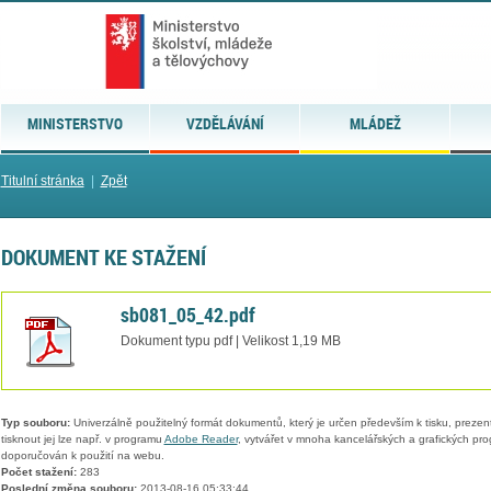
MINISTERSTVO
VZDĚLÁVÁNÍ
MLÁDEŽ
Titulní stránka
|
Zpět
DOKUMENT KE STAŽENÍ
sb081_05_42.pdf
Dokument typu pdf | Velikost 1,19 MB
Typ souboru:
Univerzálně použitelný formát dokumentů, který je určen především k tisku, prezen
tisknout jej lze např. v programu
Adobe Reader
, vytvářet v mnoha kancelářských a grafických pr
doporučován k použití na webu.
Počet stažení:
283
Poslední změna souboru:
2013-08-16 05:33:44