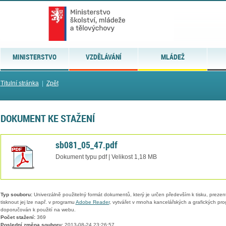
MINISTERSTVO
VZDĚLÁVÁNÍ
MLÁDEŽ
Titulní stránka
|
Zpět
DOKUMENT KE STAŽENÍ
sb081_05_47.pdf
Dokument typu pdf | Velikost 1,18 MB
Typ souboru:
Univerzálně použitelný formát dokumentů, který je určen především k tisku, prezen
tisknout jej lze např. v programu
Adobe Reader
, vytvářet v mnoha kancelářských a grafických pr
doporučován k použití na webu.
Počet stažení:
369
Poslední změna souboru:
2013-08-24 23:26:57