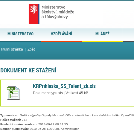
MINISTERSTVO
VZDĚLÁVÁNÍ
MLÁDEŽ
Titulní stránka
|
Zpět
DOKUMENT KE STAŽENÍ
KRPrihlaska_SS_Talent_zk.xls
Dokument typu xls | Velikost 45 kB
Typ souboru:
Sešit s výpočty či grafy Microsoft Office, otevřít lze v kancelářském balíku OpenOffic
Počet stažení:
272
Poslední změna souboru:
2013-09-27 08:31:55
Soubor publikován:
2010-05-26 11:09:38, Administrator