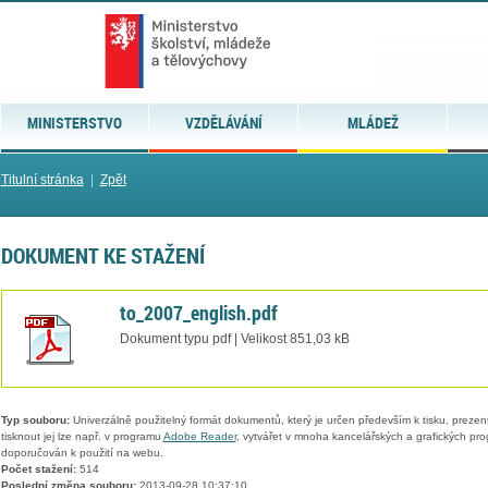
MINISTERSTVO
VZDĚLÁVÁNÍ
MLÁDEŽ
Titulní stránka
|
Zpět
DOKUMENT KE STAŽENÍ
to_2007_english.pdf
Dokument typu pdf | Velikost 851,03 kB
Typ souboru:
Univerzálně použitelný formát dokumentů, který je určen především k tisku, prezen
tisknout jej lze např. v programu
Adobe Reader
, vytvářet v mnoha kancelářských a grafických pr
doporučován k použití na webu.
Počet stažení:
514
Poslední změna souboru:
2013-09-28 10:37:10