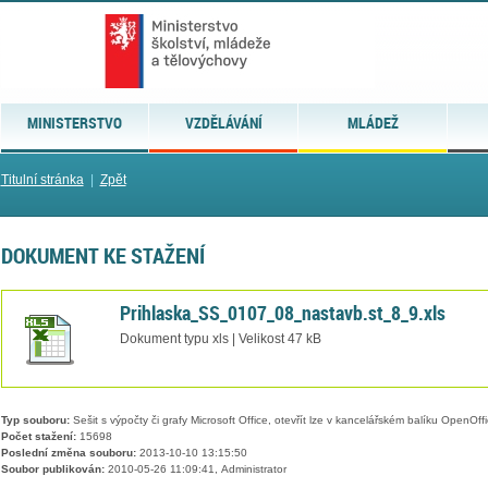
MINISTERSTVO
VZDĚLÁVÁNÍ
MLÁDEŽ
Titulní stránka
|
Zpět
DOKUMENT KE STAŽENÍ
Prihlaska_SS_0107_08_nastavb.st_8_9.xls
Dokument typu xls | Velikost 47 kB
Typ souboru:
Sešit s výpočty či grafy Microsoft Office, otevřít lze v kancelářském balíku OpenOffic
Počet stažení:
15698
Poslední změna souboru:
2013-10-10 13:15:50
Soubor publikován:
2010-05-26 11:09:41, Administrator