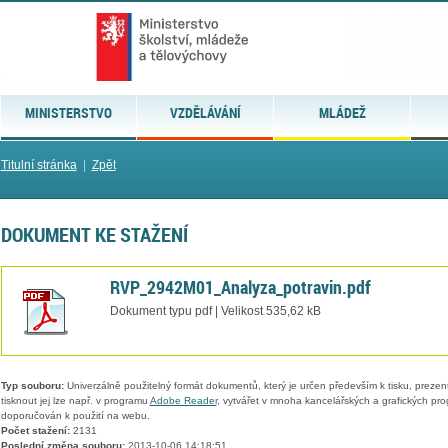
MINISTERSTVO
VZDĚLÁVÁNÍ
MLÁDEŽ
Titulní stránka
|
Zpět
DOKUMENT KE STAŽENÍ
RVP_2942M01_Analyza_potravin.pdf
Dokument typu pdf | Velikost 535,62 kB
Typ souboru:
Univerzálně použitelný formát dokumentů, který je určen především k tisku, prezen
tisknout jej lze např. v programu
Adobe Reader
, vytvářet v mnoha kancelářských a grafických pr
doporučován k použití na webu.
Počet stažení:
2131
Poslední změna souboru:
2013-10-06 14:18:51