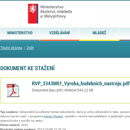
MINISTERSTVO
VZDĚLÁVÁNÍ
MLÁDEŽ
Titulní stránka
|
Zpět
DOKUMENT KE STAŽENÍ
RVP_3343M01_Vyroba_hudebnich_nastroju.pdf
Dokument typu pdf | Velikost 544,12 kB
Typ souboru:
Univerzálně použitelný formát dokumentů, který je určen především k tisku, prezen
tisknout jej lze např. v programu
Adobe Reader
, vytvářet v mnoha kancelářských a grafických pr
doporučován k použití na webu.
Počet stažení:
2431
Poslední změna souboru:
2013-10-09 22:32:14