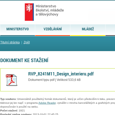
MINISTERSTVO
VZDĚLÁVÁNÍ
MLÁDEŽ
Titulní stránka
|
Zpět
DOKUMENT KE STAŽENÍ
RVP_8241M11_Design_interieru.pdf
Dokument typu pdf | Velikost 533,6 kB
Typ souboru:
Univerzálně použitelný formát dokumentů, který je určen především k tisku, prezen
tisknout jej lze např. v programu
Adobe Reader
, vytvářet v mnoha kancelářských a grafických pr
doporučován k použití na webu.
Počet stažení:
1921
Poslední změna souboru:
2013-10-01 22:45:25