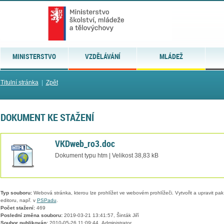
MINISTERSTVO
VZDĚLÁVÁNÍ
MLÁDEŽ
Titulní stránka
|
Zpět
DOKUMENT KE STAŽENÍ
VKDweb_ro3.doc
Dokument typu htm | Velikost 38,83 kB
Typ souboru:
Webová stránka, kterou lze prohlížet ve webovém prohlížeči. Vytvořit a upravit pa
editoru, např. v
PSPadu
.
Počet stažení:
469
Poslední změna souboru:
2019-03-21 13:41:57, Šinták Jiří
Soubor publikován:
2010-05-26 11:09:44, Administrator