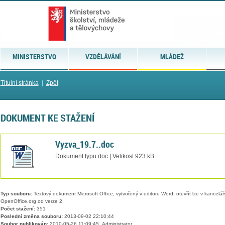
MINISTERSTVO
VZDĚLÁVÁNÍ
MLÁDEŽ
Titulní stránka
|
Zpět
DOKUMENT KE STAŽENÍ
Vyzva_19.7..doc
Dokument typu doc | Velikost 923 kB
Typ souboru:
Textový dokument Microsoft Office, vytvořený v editoru Word, otevřít lze v kancelářs
OpenOffice.org od verze 2.
Počet stažení:
351
Poslední změna souboru:
2013-09-02 22:10:44
Soubor publikován:
2010-05-26 11:09:45, Administrator