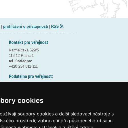
|
prohlášení o přístupnosti
|
RSS
Kontakt pro veřejnost
Karmelitská 529/5
118 12 Praha 1
tel. ústředna:
+420 234 811 111
Podatelna pro veřejnost:
pondělí a středa - 7:30-17:00
úterý a čtvrtek - 7:30-15:30
pátek - 7:30-14:00
bory cookies
8:30 - 9:30 - bezpečnostní přestávka
(více informací
ZDE
)
užívají soubory cookies a další sledovací nástroje s
elského prostředí, zobrazení přizpůsobeného obsahu
Elektronická podatelna:
těvnosti webových stránek a zjištění zdroje
posta@msmt
gov
cz