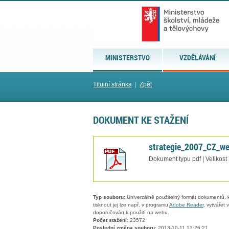
MINISTERSTVO
VZDĚLÁVÁNÍ
Titulní stránka
|
Zpět
DOKUMENT KE STAŽENÍ
strategie_2007_CZ_we
Dokument typu pdf | Velikost
Typ souboru:
Univerzálně použitelný formát dokumentů, kt
tisknout jej lze např. v programu
Adobe Reader
, vytvářet
doporučován k použití na webu.
Počet stažení:
23572
Poslední změna souboru:
2013-10-11 13:26:21