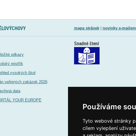
TĚLOVÝCHOVY
mapa stránek
|
novinky e-mailem
Snadné čtení
ležité odkazy
olský rejstřík
ehled vysokých škol
án veřejných zakázek 2026
evřená data
ORTÁL YOUR EUROPE
Používáme sou
Tyto webové stránky po
cílem vylepšení uživat
a reklam, analýzy návš