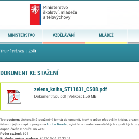
MINISTERSTVO
VZDĚLÁVÁNÍ
MLÁDEŽ
Titulní stránka
|
Zpět
DOKUMENT KE STAŽENÍ
zelena_kniha_ST11631_CS08.pdf
Dokument typu pdf | Velikost 1,56 MB
Typ souboru:
Univerzálně použitelný formát dokumentů, který je určen především k tisku, prezen
tisknout jej lze např. v programu
Adobe Reader
, vytvářet v mnoha kancelářských a grafických pr
doporučován k použití na webu.
Počet stažení:
894
Poslední změna souboru:
2013-10-04 12:33:01