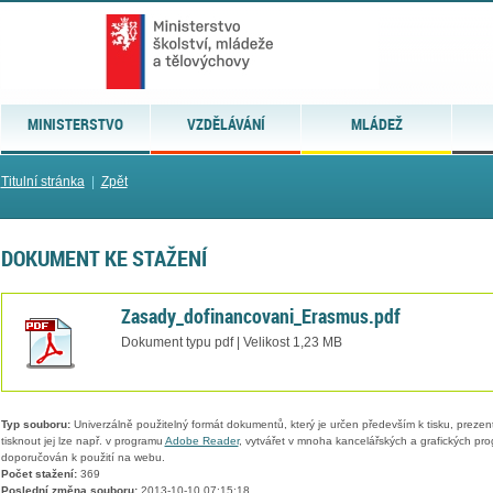
MINISTERSTVO
VZDĚLÁVÁNÍ
MLÁDEŽ
Titulní stránka
|
Zpět
DOKUMENT KE STAŽENÍ
Zasady_dofinancovani_Erasmus.pdf
Dokument typu pdf | Velikost 1,23 MB
Typ souboru:
Univerzálně použitelný formát dokumentů, který je určen především k tisku, prezen
tisknout jej lze např. v programu
Adobe Reader
, vytvářet v mnoha kancelářských a grafických pr
doporučován k použití na webu.
Počet stažení:
369
Poslední změna souboru:
2013-10-10 07:15:18