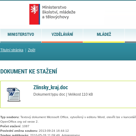
MINISTERSTVO
VZDĚLÁVÁNÍ
MLÁDEŽ
Titulní stránka
|
Zpět
DOKUMENT KE STAŽENÍ
Zlinsky_kraj.doc
Dokument typu doc | Velikost 110 kB
Typ souboru:
Textový dokument Microsoft Office, vytvořený v editoru Word, otevřít lze v kancelářs
OpenOffice.org od verze 2.
Počet stažení:
1087
Poslední změna souboru:
2013-09-24 16:44:12
Soubor publikován:
2010-05-26 11:09:49, Administrator