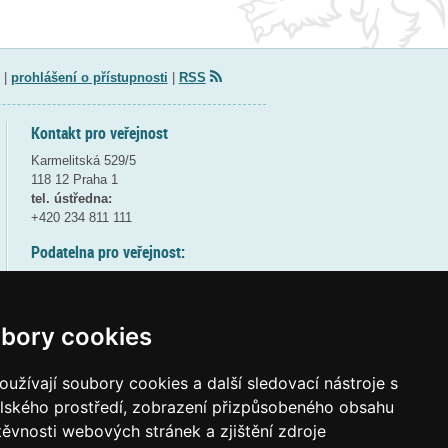
|
prohlášení o přístupnosti
|
RSS
Kontakt pro veřejnost
Karmelitská 529/5
118 12 Praha 1
tel. ústředna:
+420 234 811 111
Podatelna pro veřejnost:
pondělí a středa - 7:30-17:00
úterý a čtvrtek - 7:30-15:30
pátek - 7:30-14:00
bory cookies
8:30 - 9:30 - bezpečnostní přestávka
(více informací
ZDE
)
užívají soubory cookies a další sledovací nástroje s
elského prostředí, zobrazení přizpůsobeného obsahu
Elektronická podatelna:
těvnosti webových stránek a zjištění zdroje
posta@msmt
gov
cz