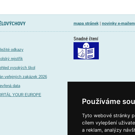
TĚLOVÝCHOVY
mapa stránek
|
novinky e-mailem
Snadné čtení
ležité odkazy
olský rejstřík
ehled vysokých škol
án veřejných zakázek 2026
evřená data
ORTÁL YOUR EUROPE
Používáme sou
Tyto webové stránky po
cílem vylepšení uživat
a reklam, analýzy návš