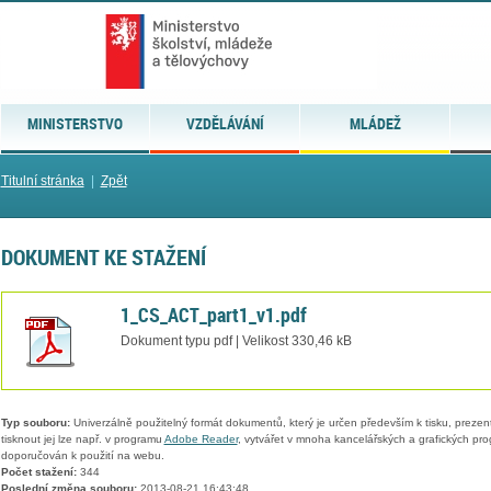
MINISTERSTVO
VZDĚLÁVÁNÍ
MLÁDEŽ
Titulní stránka
|
Zpět
DOKUMENT KE STAŽENÍ
1_CS_ACT_part1_v1.pdf
Dokument typu pdf | Velikost 330,46 kB
Typ souboru:
Univerzálně použitelný formát dokumentů, který je určen především k tisku, prezen
tisknout jej lze např. v programu
Adobe Reader
, vytvářet v mnoha kancelářských a grafických pr
doporučován k použití na webu.
Počet stažení:
344
Poslední změna souboru:
2013-08-21 16:43:48