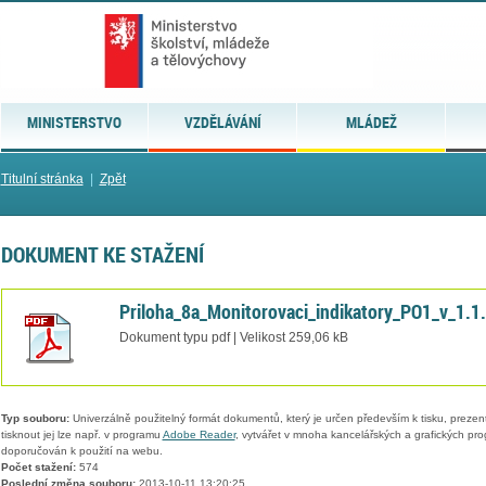
MINISTERSTVO
VZDĚLÁVÁNÍ
MLÁDEŽ
Titulní stránka
|
Zpět
DOKUMENT KE STAŽENÍ
Priloha_8a_Monitorovaci_indikatory_PO1_v_1.1
Dokument typu pdf | Velikost 259,06 kB
Typ souboru:
Univerzálně použitelný formát dokumentů, který je určen především k tisku, prezen
tisknout jej lze např. v programu
Adobe Reader
, vytvářet v mnoha kancelářských a grafických pr
doporučován k použití na webu.
Počet stažení:
574
Poslední změna souboru:
2013-10-11 13:20:25