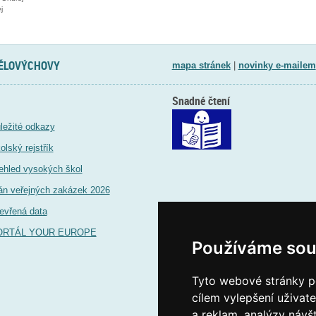
j
TĚLOVÝCHOVY
mapa stránek
|
novinky e-mailem
Snadné čtení
ležité odkazy
olský rejstřík
ehled vysokých škol
án veřejných zakázek 2026
evřená data
ORTÁL YOUR EUROPE
Používáme sou
Tyto webové stránky po
cílem vylepšení uživat
a reklam, analýzy návš