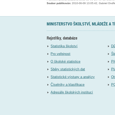
Soubor publikován:
2010-06-09 13:05:42, Gabriel Ondře
MINISTERSTVO ŠKOLSTVÍ, MLÁDEŽE A 
Rejstříky, databáze
Statistika školství
Dů
Pro veřejnost
Šk
O školské statistice
Př
Sběry statistických dat
Pl
Statistické výstupy a analýzy
Ot
Číselníky a klasifikace
P
Adresáře školských institucí