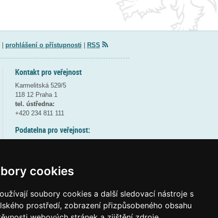
|
prohlášení o přístupnosti
|
RSS
Kontakt pro veřejnost
Karmelitská 529/5
118 12 Praha 1
tel. ústředna:
+420 234 811 111
Podatelna pro veřejnost:
pondělí a středa - 7:30-17:00
úterý a čtvrtek - 7:30-15:30
pátek - 7:30-14:00
bory cookies
8:30 - 9:30 - bezpečnostní přestávka
(více informací
ZDE
)
užívají soubory cookies a další sledovací nástroje s
elského prostředí, zobrazení přizpůsobeného obsahu
Elektronická podatelna:
těvnosti webových stránek a zjištění zdroje
posta@msmt
gov
cz