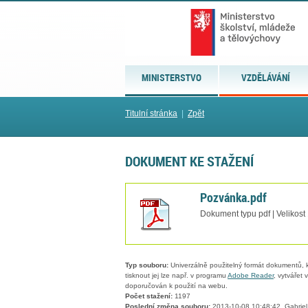
MINISTERSTVO
VZDĚLÁVÁNÍ
Titulní stránka
|
Zpět
DOKUMENT KE STAŽENÍ
Pozvánka.pdf
Dokument typu pdf | Velikost
Typ souboru:
Univerzálně použitelný formát dokumentů, kt
tisknout jej lze např. v programu
Adobe Reader
, vytvářet
doporučován k použití na webu.
Počet stažení:
1197
Poslední změna souboru:
2013-10-08 10:48:42, Gabriel