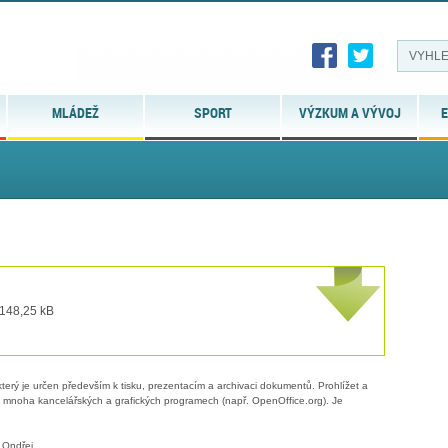
MLÁDEŽ
SPORT
VÝZKUM A VÝVOJ
E
 148,25 kB
erý je určen především k tisku, prezentacím a archivaci dokumentů. Prohlížet a
 v mnoha kancelářských a grafických programech (např. OpenOffice.org). Je
 Ondřej