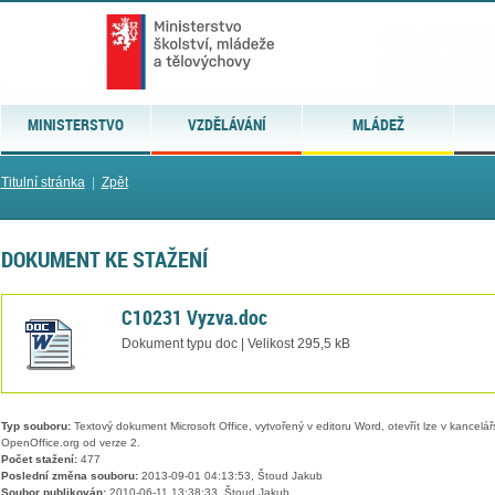
MINISTERSTVO
VZDĚLÁVÁNÍ
MLÁDEŽ
Titulní stránka
|
Zpět
DOKUMENT KE STAŽENÍ
C10231 Vyzva.doc
Dokument typu doc | Velikost 295,5 kB
Typ souboru:
Textový dokument Microsoft Office, vytvořený v editoru Word, otevřít lze v kancelářs
OpenOffice.org od verze 2.
Počet stažení:
477
Poslední změna souboru:
2013-09-01 04:13:53, Štoud Jakub
Soubor publikován:
2010-06-11 13:38:33, Štoud Jakub