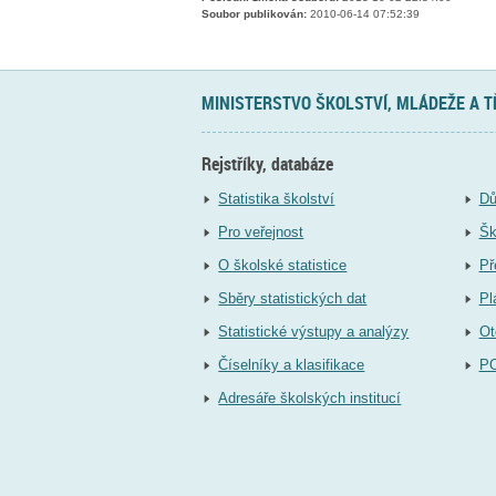
Soubor publikován:
2010-06-14 07:52:39
MINISTERSTVO ŠKOLSTVÍ, MLÁDEŽE A 
Rejstříky, databáze
Statistika školství
Dů
Pro veřejnost
Šk
O školské statistice
Př
Sběry statistických dat
Pl
Statistické výstupy a analýzy
Ot
Číselníky a klasifikace
P
Adresáře školských institucí