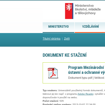
MINISTERSTVO
VZDĚLÁVÁNÍ
Titulní stránka
|
Zpět
DOKUMENT KE STAŽENÍ
Program Mezinárodní 
ústavní a ochranné v
Dokument typu pdf | Velikost
Typ souboru:
Univerzálně použitelný formát dokumentů, kt
tisknout jej lze např. v programu
Adobe Reader
, vytvářet
doporučován k použití na webu.
Počet stažení:
535
Poslední změna souboru:
2013-10-02 22:34:00