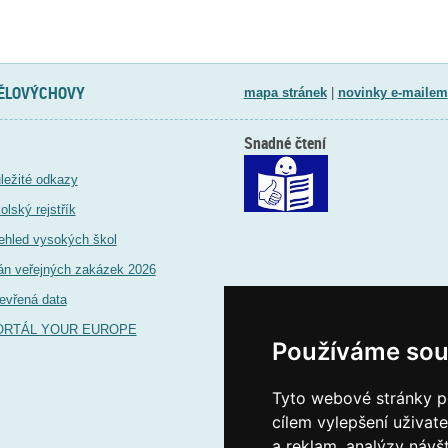
TĚLOVÝCHOVY
mapa stránek
|
novinky e-mailem
Snadné čtení
ležité odkazy
olský rejstřík
ehled vysokých škol
án veřejných zakázek 2026
evřená data
ORTÁL YOUR EUROPE
Používáme sou
Tyto webové stránky po
cílem vylepšení uživat
a reklam, analýzy návš