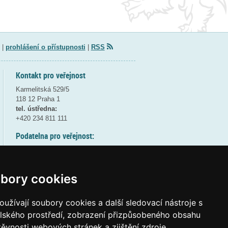
|
prohlášení o přístupnosti
|
RSS
Kontakt pro veřejnost
Karmelitská 529/5
118 12 Praha 1
tel. ústředna:
+420 234 811 111
Podatelna pro veřejnost:
pondělí a středa - 7:30-17:00
úterý a čtvrtek - 7:30-15:30
pátek - 7:30-14:00
bory cookies
8:30 - 9:30 - bezpečnostní přestávka
(více informací
ZDE
)
užívají soubory cookies a další sledovací nástroje s
elského prostředí, zobrazení přizpůsobeného obsahu
Elektronická podatelna:
těvnosti webových stránek a zjištění zdroje
posta@msmt
gov
cz