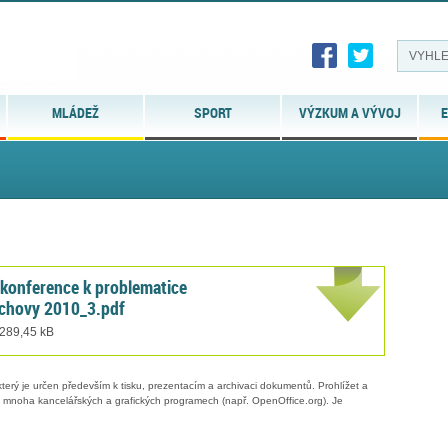
MLÁDEŽ
SPORT
VÝZKUM A VÝVOJ
E
konference k problematice
ýchovy 2010_3.pdf
 289,45 kB
erý je určen především k tisku, prezentacím a archivaci dokumentů. Prohlížet a
 v mnoha kancelářských a grafických programech (např. OpenOffice.org). Je