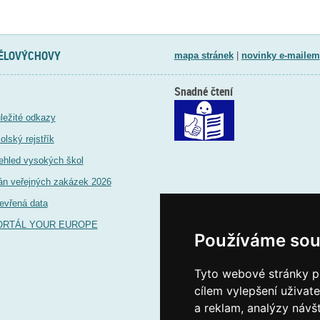
TĚLOVÝCHOVY
mapa stránek
|
novinky e-mailem
Snadné čtení
ležité odkazy
olský rejstřík
ehled vysokých škol
án veřejných zakázek 2026
evřená data
ORTÁL YOUR EUROPE
Používáme sou
Tyto webové stránky po
cílem vylepšení uživat
a reklam, analýzy návš