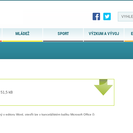
MLÁDEŽ
SPORT
VÝZKUM A VÝVOJ
E
 51,5 kB
 v editoru Word, otevřít lze v kancelářském balíku Microsoft Office či