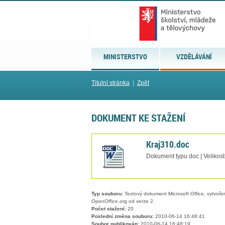
MINISTERSTVO
VZDĚLÁVÁNÍ
Titulní stránka
|
Zpět
DOKUMENT KE STAŽENÍ
Kraj310.doc
Dokument typu doc | Velikost
Typ souboru:
Textový dokument Microsoft Office, vytvořený
OpenOffice.org od verze 2.
Počet stažení:
20
Poslední změna souboru:
2010-06-14 16:48:41
Soubor publikován:
2010-06-14 16:48:19