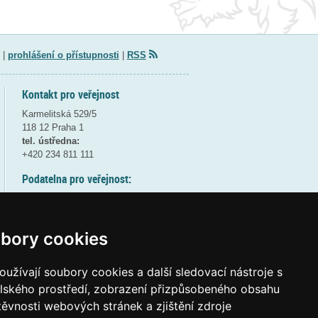
|
prohlášení o přístupnosti
|
RSS
Kontakt pro veřejnost
Karmelitská 529/5
118 12 Praha 1
tel. ústředna:
+420 234 811 111
Podatelna pro veřejnost:
pondělí a středa - 7:30-17:00
úterý a čtvrtek - 7:30-15:30
pátek - 7:30-14:00
bory cookies
8:30 - 9:30 - bezpečnostní přestávka
(více informací
ZDE
)
užívají soubory cookies a další sledovací nástroje s
elského prostředí, zobrazení přizpůsobeného obsahu
Elektronická podatelna:
těvnosti webových stránek a zjištění zdroje
posta@msmt
gov
cz