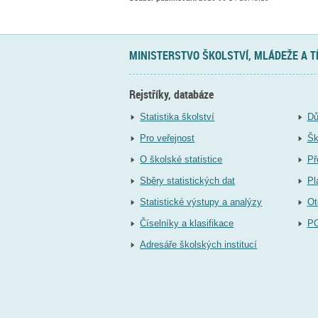
MINISTERSTVO ŠKOLSTVÍ, MLÁDEŽE A 
Rejstříky, databáze
Statistika školství
Dů
Pro veřejnost
Šk
O školské statistice
Př
Sběry statistických dat
Pl
Statistické výstupy a analýzy
Ot
Číselníky a klasifikace
P
Adresáře školských institucí