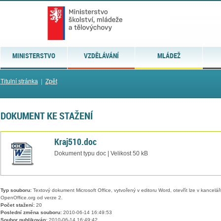
MINISTERSTVO
VZDĚLÁVÁNÍ
MLÁDEŽ
Titulní stránka
|
Zpět
DOKUMENT KE STAŽENÍ
Kraj510.doc
Dokument typu doc | Velikost 50 kB
Typ souboru:
Textový dokument Microsoft Office, vytvořený v editoru Word, otevřít lze v kancelářs
OpenOffice.org od verze 2.
Počet stažení:
20
Poslední změna souboru:
2010-06-14 16:49:53
Soubor publikován:
2010-06-14 16:49:42