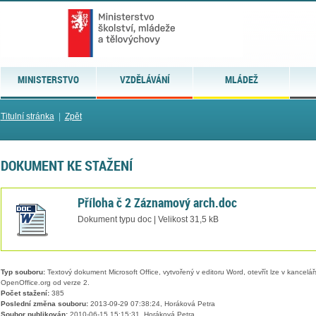
MINISTERSTVO
VZDĚLÁVÁNÍ
MLÁDEŽ
Titulní stránka
|
Zpět
DOKUMENT KE STAŽENÍ
Příloha č 2 Záznamový arch.doc
Dokument typu doc | Velikost 31,5 kB
Typ souboru:
Textový dokument Microsoft Office, vytvořený v editoru Word, otevřít lze v kancelářs
OpenOffice.org od verze 2.
Počet stažení:
385
Poslední změna souboru:
2013-09-29 07:38:24, Horáková Petra
Soubor publikován:
2010-06-15 15:15:31, Horáková Petra