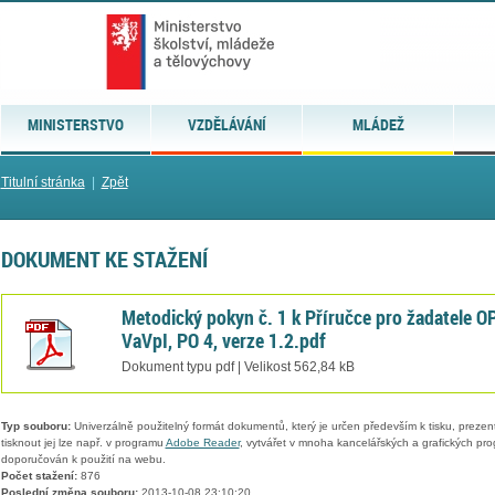
MINISTERSTVO
VZDĚLÁVÁNÍ
MLÁDEŽ
Titulní stránka
|
Zpět
DOKUMENT KE STAŽENÍ
Metodický pokyn č. 1 k Příručce pro žadatele O
VaVpI, PO 4, verze 1.2.pdf
Dokument typu pdf | Velikost 562,84 kB
Typ souboru:
Univerzálně použitelný formát dokumentů, který je určen především k tisku, prezen
tisknout jej lze např. v programu
Adobe Reader
, vytvářet v mnoha kancelářských a grafických pr
doporučován k použití na webu.
Počet stažení:
876
Poslední změna souboru:
2013-10-08 23:10:20