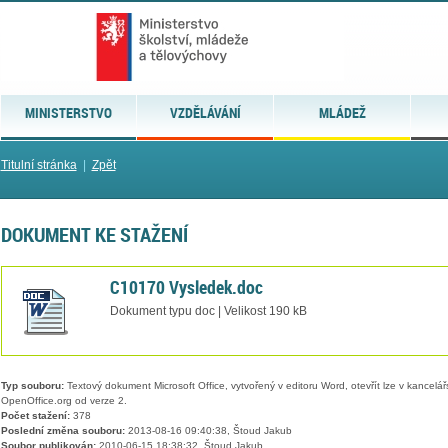
MINISTERSTVO
VZDĚLÁVÁNÍ
MLÁDEŽ
Titulní stránka
|
Zpět
DOKUMENT KE STAŽENÍ
C10170 Vysledek.doc
Dokument typu doc | Velikost 190 kB
Typ souboru:
Textový dokument Microsoft Office, vytvořený v editoru Word, otevřít lze v kancelářs
OpenOffice.org od verze 2.
Počet stažení:
378
Poslední změna souboru:
2013-08-16 09:40:38, Štoud Jakub
Soubor publikován:
2010-06-15 18:38:32, Štoud Jakub