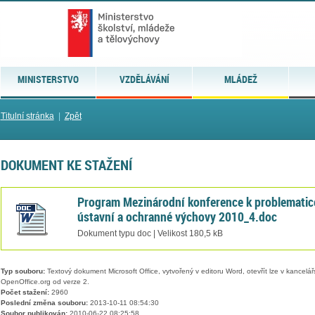
MINISTERSTVO
VZDĚLÁVÁNÍ
MLÁDEŽ
Titulní stránka
|
Zpět
DOKUMENT KE STAŽENÍ
Program Mezinárodní konference k problematic
ústavní a ochranné výchovy 2010_4.doc
Dokument typu doc | Velikost 180,5 kB
Typ souboru:
Textový dokument Microsoft Office, vytvořený v editoru Word, otevřít lze v kancelářs
OpenOffice.org od verze 2.
Počet stažení:
2960
Poslední změna souboru:
2013-10-11 08:54:30
Soubor publikován:
2010-06-22 08:25:58