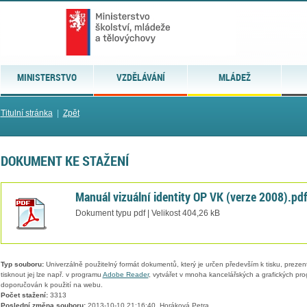
MINISTERSTVO
VZDĚLÁVÁNÍ
MLÁDEŽ
Titulní stránka
|
Zpět
DOKUMENT KE STAŽENÍ
Manuál vizuální identity OP VK (verze 2008).pd
Dokument typu pdf | Velikost 404,26 kB
Typ souboru:
Univerzálně použitelný formát dokumentů, který je určen především k tisku, prezen
tisknout jej lze např. v programu
Adobe Reader
, vytvářet v mnoha kancelářských a grafických pr
doporučován k použití na webu.
Počet stažení:
3313
Poslední změna souboru:
2013-10-10 21:16:40, Horáková Petra