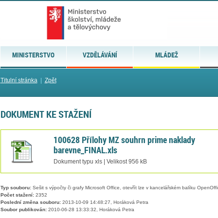
MINISTERSTVO
VZDĚLÁVÁNÍ
MLÁDEŽ
Titulní stránka
|
Zpět
DOKUMENT KE STAŽENÍ
100628 Přílohy MZ souhrn prime naklady
barevne_FINAL.xls
Dokument typu xls | Velikost 956 kB
Typ souboru:
Sešit s výpočty či grafy Microsoft Office, otevřít lze v kancelářském balíku OpenOffic
Počet stažení:
2352
Poslední změna souboru:
2013-10-09 14:48:27, Horáková Petra
Soubor publikován:
2010-06-28 13:33:32, Horáková Petra