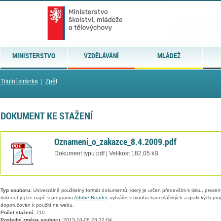
MINISTERSTVO
VZDĚLÁVÁNÍ
MLÁDEŽ
Titulní stránka
|
Zpět
DOKUMENT KE STAŽENÍ
Oznameni_o_zakazce_8.4.2009.pdf
Dokument typu pdf | Velikost 182,05 kB
Typ souboru:
Univerzálně použitelný formát dokumentů, který je určen především k tisku, prezen
tisknout jej lze např. v programu
Adobe Reader
, vytvářet v mnoha kancelářských a grafických pr
doporučován k použití na webu.
Počet stažení:
710
Poslední změna souboru:
2013-10-08 23:32:04