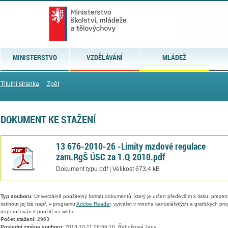
MINISTERSTVO
VZDĚLÁVÁNÍ
MLÁDEŽ
Titulní stránka
|
Zpět
DOKUMENT KE STAŽENÍ
13 676-2010-26 -Limity mzdové regulace
zam.RgŠ ÚSC za 1.Q 2010.pdf
Dokument typu pdf | Velikost 673,4 kB
Typ souboru:
Univerzálně použitelný formát dokumentů, který je určen především k tisku, prezen
tisknout jej lze např. v programu
Adobe Reader
, vytvářet v mnoha kancelářských a grafických pr
doporučován k použití na webu.
Počet stažení:
2963
Poslední změna souboru:
2013-10-11 06:56:10, Řehořková Jana