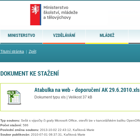
MINISTERSTVO
VZDĚLÁVÁNÍ
MLÁDEŽ
Titulní stránka
|
Zpět
DOKUMENT KE STAŽENÍ
Atabulka na web - doporučení AK 29.6.2010.xls
Dokument typu xls | Velikost 37 kB
Typ souboru:
Sešit s výpočty či grafy Microsoft Office, otevřít lze v kancelářském balíku OpenOffic
Počet stažení:
586
Poslední změna souboru:
2013-10-02 22:43:12, Kaňková Marie
Soubor publikován:
2010-07-01 08:37:31, Kaňková Marie