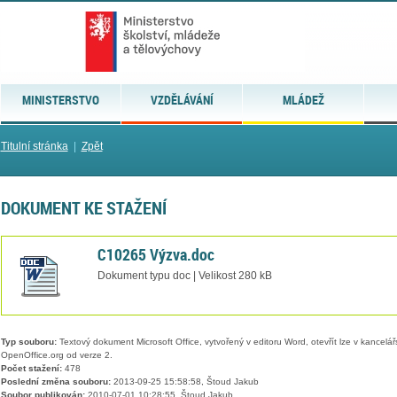
MINISTERSTVO
VZDĚLÁVÁNÍ
MLÁDEŽ
Titulní stránka
|
Zpět
DOKUMENT KE STAŽENÍ
C10265 Výzva.doc
Dokument typu doc | Velikost 280 kB
Typ souboru:
Textový dokument Microsoft Office, vytvořený v editoru Word, otevřít lze v kancelářs
OpenOffice.org od verze 2.
Počet stažení:
478
Poslední změna souboru:
2013-09-25 15:58:58, Štoud Jakub
Soubor publikován:
2010-07-01 10:28:55, Štoud Jakub