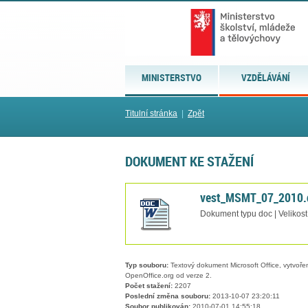
MINISTERSTVO
VZDĚLÁVÁNÍ
Titulní stránka
|
Zpět
DOKUMENT KE STAŽENÍ
vest_MSMT_07_2010.
Dokument typu doc | Velikos
Typ souboru:
Textový dokument Microsoft Office, vytvořený
OpenOffice.org od verze 2.
Počet stažení:
2207
Poslední změna souboru:
2013-10-07 23:20:11
Soubor publikován:
2010-07-01 14:55:18