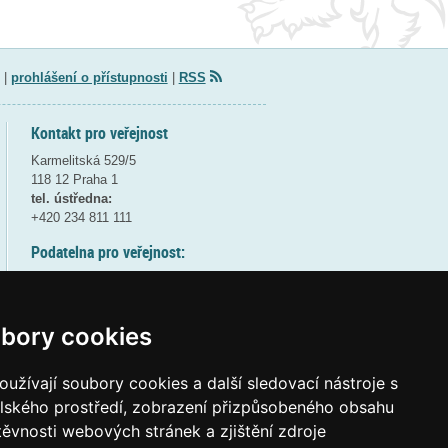
|
prohlášení o přístupnosti
|
RSS
Kontakt pro veřejnost
Karmelitská 529/5
118 12 Praha 1
tel. ústředna:
+420 234 811 111
Podatelna pro veřejnost:
pondělí a středa - 7:30-17:00
úterý a čtvrtek - 7:30-15:30
pátek - 7:30-14:00
bory cookies
8:30 - 9:30 - bezpečnostní přestávka
(více informací
ZDE
)
užívají soubory cookies a další sledovací nástroje s
elského prostředí, zobrazení přizpůsobeného obsahu
Elektronická podatelna:
těvnosti webových stránek a zjištění zdroje
posta@msmt
gov
cz