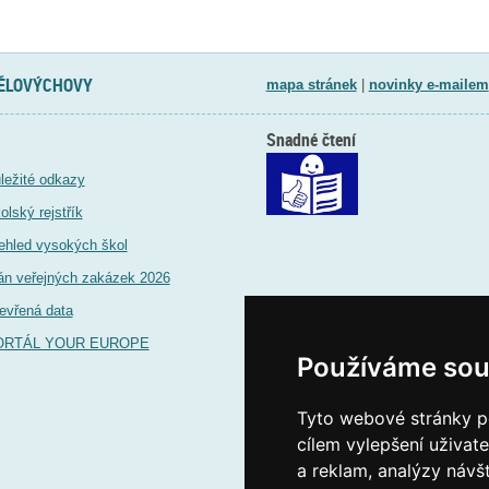
TĚLOVÝCHOVY
mapa stránek
|
novinky e-mailem
Snadné čtení
ležité odkazy
olský rejstřík
ehled vysokých škol
án veřejných zakázek 2026
evřená data
ORTÁL YOUR EUROPE
Používáme sou
Tyto webové stránky po
cílem vylepšení uživat
a reklam, analýzy návš