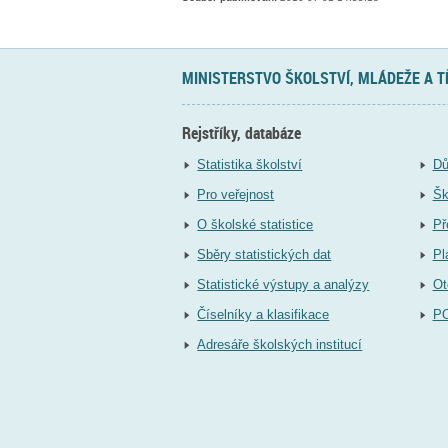
MINISTERSTVO ŠKOLSTVÍ, MLÁDEŽE A 
Rejstříky, databáze
Statistika školství
Dů
Pro veřejnost
Šk
O školské statistice
Př
Sběry statistických dat
Pl
Statistické výstupy a analýzy
Ot
Číselníky a klasifikace
P
Adresáře školských institucí