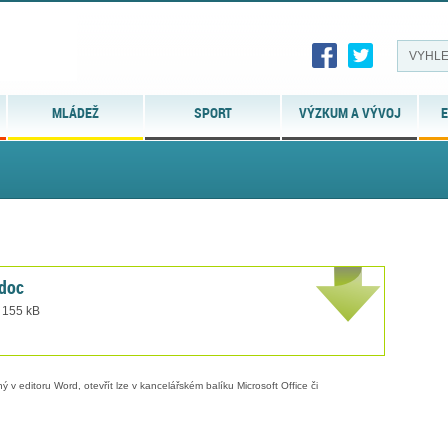
MLÁDEŽ
SPORT
VÝZKUM A VÝVOJ
E
doc
t 155 kB
 v editoru Word, otevřít lze v kancelářském balíku Microsoft Office či