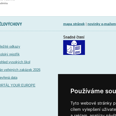
dimíra
TĚLOVÝCHOVY
mapa stránek
|
novinky e-mailem
Snadné čtení
ležité odkazy
olský rejstřík
ehled vysokých škol
án veřejných zakázek 2026
evřená data
ORTÁL YOUR EUROPE
Používáme sou
Tyto webové stránky po
cílem vylepšení uživat
a reklam, analýzy návš