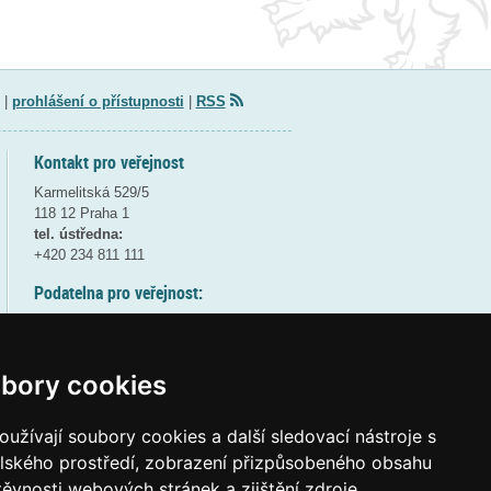
|
prohlášení o přístupnosti
|
RSS
Kontakt pro veřejnost
Karmelitská 529/5
118 12 Praha 1
tel. ústředna:
+420 234 811 111
Podatelna pro veřejnost:
pondělí a středa - 7:30-17:00
úterý a čtvrtek - 7:30-15:30
pátek - 7:30-14:00
bory cookies
8:30 - 9:30 - bezpečnostní přestávka
(více informací
ZDE
)
užívají soubory cookies a další sledovací nástroje s
elského prostředí, zobrazení přizpůsobeného obsahu
Elektronická podatelna:
těvnosti webových stránek a zjištění zdroje
posta@msmt
gov
cz