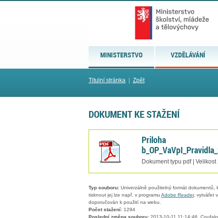
MINISTERSTVO
VZDĚLÁVÁNÍ
Titulní stránka
|
Zpět
DOKUMENT KE STAŽENÍ
Priloha
b_OP_VaVpI_Pravidla_
Dokument typu pdf | Velikost
Typ souboru:
Univerzálně použitelný formát dokumentů, kt
tisknout jej lze např. v programu
Adobe Reader
, vytvářet
doporučován k použití na webu.
Počet stažení:
1294
Poslední změna souboru:
2013-10-11 11:14:46, Coufalo