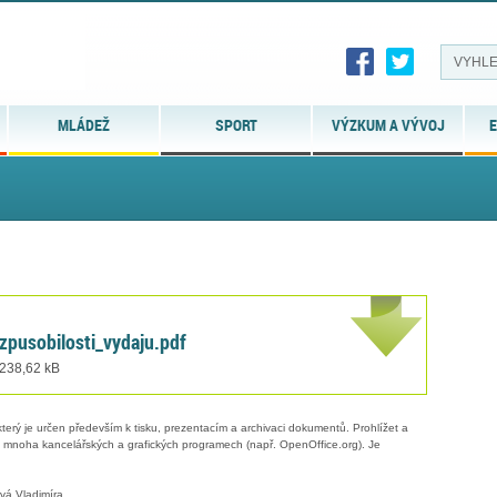
MLÁDEŽ
SPORT
VÝZKUM A VÝVOJ
E
zpusobilosti_vydaju.pdf
 238,62 kB
erý je určen především k tisku, prezentacím a archivaci dokumentů. Prohlížet a
 v mnoha kancelářských a grafických programech (např. OpenOffice.org). Je
vá Vladimíra