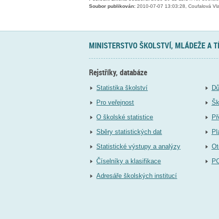
Soubor publikován:
2010-07-07 13:03:28, Coufalová Vla
MINISTERSTVO ŠKOLSTVÍ, MLÁDEŽE A 
Rejstříky, databáze
Statistika školství
Dů
Pro veřejnost
Šk
O školské statistice
Př
Sběry statistických dat
Pl
Statistické výstupy a analýzy
Ot
Číselníky a klasifikace
P
Adresáře školských institucí