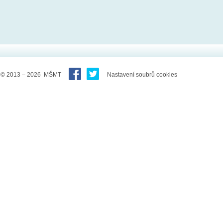
© 2013 – 2026 MŠMT
Nastavení soubrů cookies