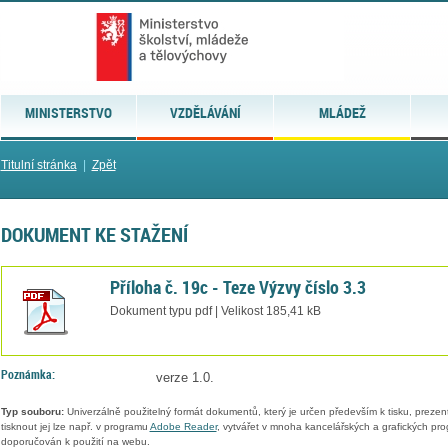
MINISTERSTVO
VZDĚLÁVÁNÍ
MLÁDEŽ
Titulní stránka
|
Zpět
DOKUMENT KE STAŽENÍ
Příloha č. 19c - Teze Výzvy číslo 3.3
Dokument typu pdf | Velikost 185,41 kB
Poznámka:
verze 1.0.
Typ souboru:
Univerzálně použitelný formát dokumentů, který je určen především k tisku, prezen
tisknout jej lze např. v programu
Adobe Reader
, vytvářet v mnoha kancelářských a grafických pr
doporučován k použití na webu.