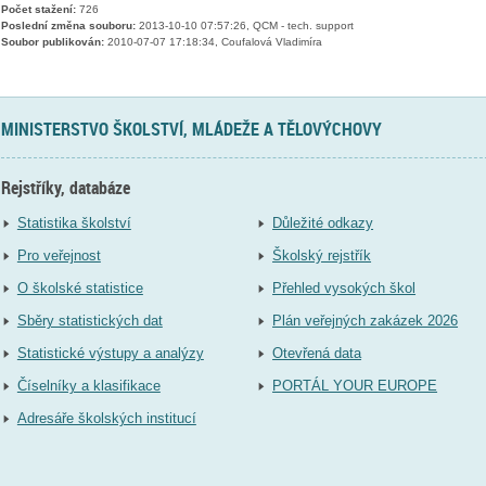
Počet stažení:
726
Poslední změna souboru:
2013-10-10 07:57:26, QCM - tech. support
Soubor publikován:
2010-07-07 17:18:34, Coufalová Vladimíra
MINISTERSTVO ŠKOLSTVÍ, MLÁDEŽE A TĚLOVÝCHOVY
Rejstříky, databáze
Statistika školství
Důležité odkazy
Pro veřejnost
Školský rejstřík
O školské statistice
Přehled vysokých škol
Sběry statistických dat
Plán veřejných zakázek 2026
Statistické výstupy a analýzy
Otevřená data
Číselníky a klasifikace
PORTÁL YOUR EUROPE
Adresáře školských institucí