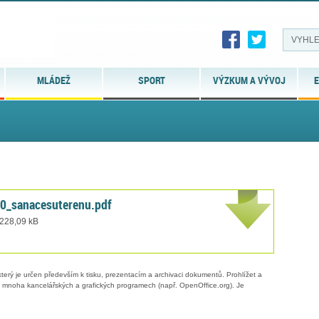
MLÁDEŽ
SPORT
VÝZKUM A VÝVOJ
E
_sanacesuterenu.pdf
 228,09 kB
erý je určen především k tisku, prezentacím a archivaci dokumentů. Prohlížet a
 v mnoha kancelářských a grafických programech (např. OpenOffice.org). Je