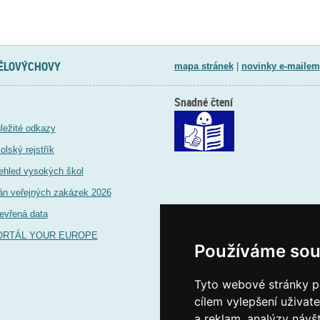
TĚLOVÝCHOVY
mapa stránek
|
novinky e-mailem
Snadné čtení
ležité odkazy
olský rejstřík
ehled vysokých škol
án veřejných zakázek 2026
evřená data
ORTÁL YOUR EUROPE
Používáme sou
Tyto webové stránky po
cílem vylepšení uživat
a reklam, analýzy návš