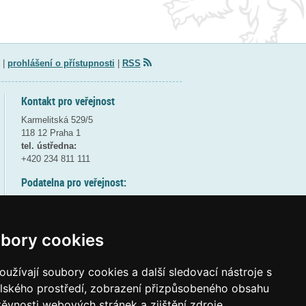
|
prohlášení o přístupnosti
|
RSS
Kontakt pro veřejnost
Karmelitská 529/5
118 12 Praha 1
tel. ústředna:
+420 234 811 111
Podatelna pro veřejnost:
pondělí a středa - 7:30-17:00
úterý a čtvrtek - 7:30-15:30
pátek - 7:30-14:00
bory cookies
8:30 - 9:30 - bezpečnostní přestávka
(více informací
ZDE
)
užívají soubory cookies a další sledovací nástroje s
elského prostředí, zobrazení přizpůsobeného obsahu
Elektronická podatelna:
těvnosti webových stránek a zjištění zdroje
posta@msmt
gov
cz