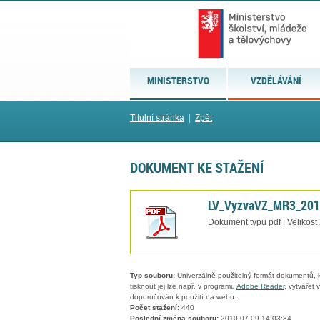
MINISTERSTVO
VZDĚLÁVÁNÍ
Titulní stránka
|
Zpět
DOKUMENT KE STAŽENÍ
LV_VyzvaVZ_MR3_2010
Dokument typu pdf | Velikost
Typ souboru:
Univerzálně použitelný formát dokumentů, kt
tisknout jej lze např. v programu
Adobe Reader
, vytvářet
doporučován k použití na webu.
Počet stažení:
440
Poslední změna souboru:
2010-07-09 14:03:34