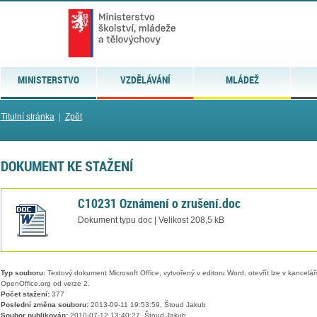
MINISTERSTVO
VZDĚLÁVÁNÍ
MLÁDEŽ
Titulní stránka
|
Zpět
DOKUMENT KE STAŽENÍ
C10231 Oznámení o zrušení.doc
Dokument typu doc | Velikost 208,5 kB
Typ souboru:
Textový dokument Microsoft Office, vytvořený v editoru Word, otevřít lze v kancelářs
OpenOffice.org od verze 2.
Počet stažení:
377
Poslední změna souboru:
2013-09-11 19:53:59, Štoud Jakub
Soubor publikován:
2010-07-12 13:40:27, Štoud Jakub