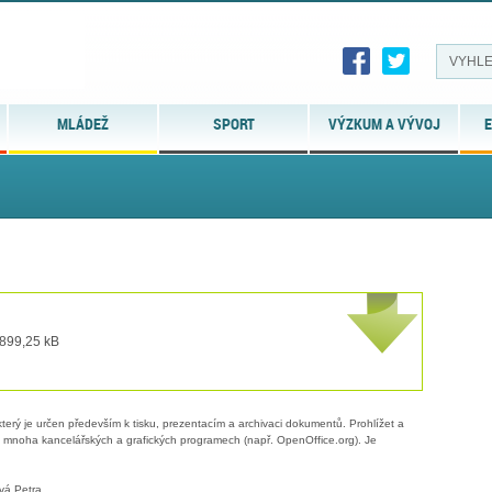
MLÁDEŽ
SPORT
VÝZKUM A VÝVOJ
E
 899,25 kB
erý je určen především k tisku, prezentacím a archivaci dokumentů. Prohlížet a
 v mnoha kancelářských a grafických programech (např. OpenOffice.org). Je
vá Petra