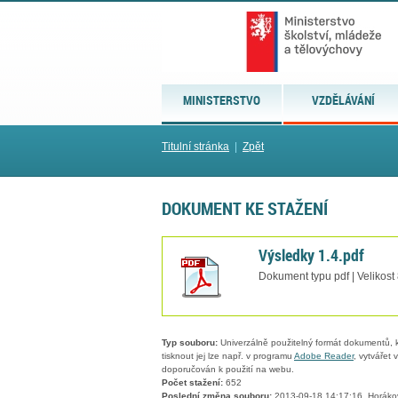
MINISTERSTVO
VZDĚLÁVÁNÍ
Titulní stránka
|
Zpět
DOKUMENT KE STAŽENÍ
Výsledky 1.4.pdf
Dokument typu pdf | Velikost
Typ souboru:
Univerzálně použitelný formát dokumentů, kt
tisknout jej lze např. v programu
Adobe Reader
, vytvářet
doporučován k použití na webu.
Počet stažení:
652
Poslední změna souboru:
2013-09-18 14:17:16, Horáko