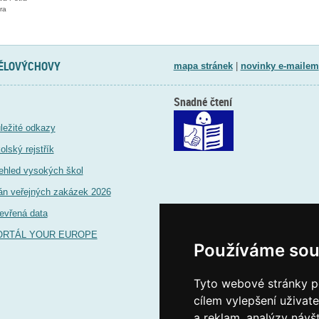
ra
TĚLOVÝCHOVY
mapa stránek
|
novinky e-mailem
Snadné čtení
ležité odkazy
olský rejstřík
ehled vysokých škol
án veřejných zakázek 2026
evřená data
ORTÁL YOUR EUROPE
Používáme sou
Tyto webové stránky po
cílem vylepšení uživat
a reklam, analýzy návš