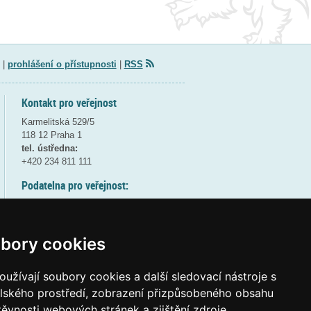
|
prohlášení o přístupnosti
|
RSS
Kontakt pro veřejnost
Karmelitská 529/5
118 12 Praha 1
tel. ústředna:
+420 234 811 111
Podatelna pro veřejnost:
pondělí a středa - 7:30-17:00
úterý a čtvrtek - 7:30-15:30
pátek - 7:30-14:00
bory cookies
8:30 - 9:30 - bezpečnostní přestávka
(více informací
ZDE
)
užívají soubory cookies a další sledovací nástroje s
elského prostředí, zobrazení přizpůsobeného obsahu
Elektronická podatelna:
těvnosti webových stránek a zjištění zdroje
posta@msmt
gov
cz