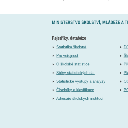
MINISTERSTVO ŠKOLSTVÍ, MLÁDEŽE A 
Rejstříky, databáze
Statistika školství
Dů
Pro veřejnost
Šk
O školské statistice
Př
Sběry statistických dat
Pl
Statistické výstupy a analýzy
Ot
Číselníky a klasifikace
P
Adresáře školských institucí