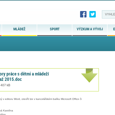
MLÁDEŽ
SPORT
VÝZKUM A VÝVOJ
E
ry práce s dětmi a mládeží
 až 2015.doc
t 407 kB
 v editoru Word, otevřít lze v kancelářském balíku Microsoft Office či
vá Karolína
olína