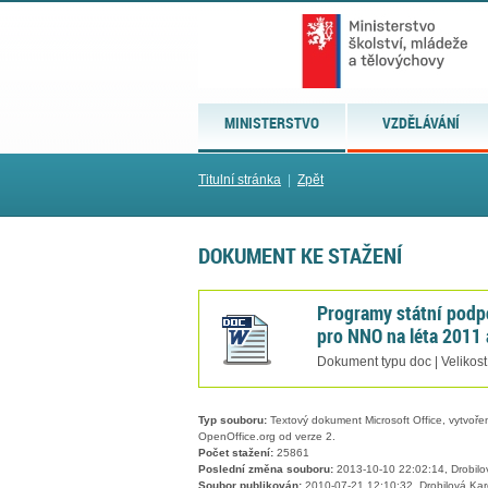
MINISTERSTVO
VZDĚLÁVÁNÍ
Titulní stránka
|
Zpět
DOKUMENT KE STAŽENÍ
Programy státní podpo
pro NNO na léta 2011
Dokument typu doc | Velikos
Typ souboru:
Textový dokument Microsoft Office, vytvořený
OpenOffice.org od verze 2.
Počet stažení:
25861
Poslední změna souboru:
2013-10-10 22:02:14, Drobilo
Soubor publikován:
2010-07-21 12:10:32, Drobilová Kar