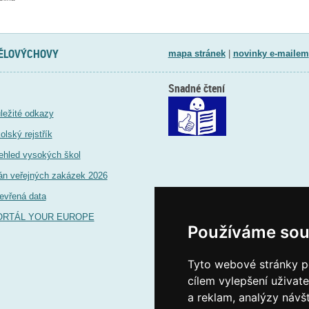
TĚLOVÝCHOVY
mapa stránek
|
novinky e-mailem
Snadné čtení
ležité odkazy
olský rejstřík
ehled vysokých škol
án veřejných zakázek 2026
evřená data
ORTÁL YOUR EUROPE
Používáme sou
Tyto webové stránky po
cílem vylepšení uživat
a reklam, analýzy návš