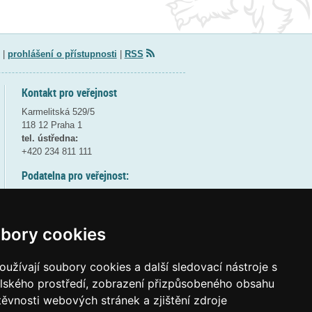
|
prohlášení o přístupnosti
|
RSS
Kontakt pro veřejnost
Karmelitská 529/5
118 12 Praha 1
tel. ústředna:
+420 234 811 111
Podatelna pro veřejnost:
pondělí a středa - 7:30-17:00
úterý a čtvrtek - 7:30-15:30
pátek - 7:30-14:00
bory cookies
8:30 - 9:30 - bezpečnostní přestávka
(více informací
ZDE
)
užívají soubory cookies a další sledovací nástroje s
elského prostředí, zobrazení přizpůsobeného obsahu
Elektronická podatelna:
těvnosti webových stránek a zjištění zdroje
posta@msmt
gov
cz