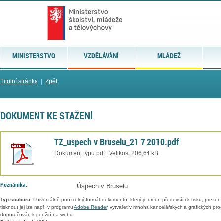
MINISTERSTVO
VZDĚLÁVÁNÍ
MLÁDEŽ
Titulní stránka
|
Zpět
DOKUMENT KE STAŽENÍ
TZ_uspech v Bruselu_21 7 2010.pdf
Dokument typu pdf | Velikost 206,64 kB
Poznámka:
Úspěch v Bruselu
Typ souboru:
Univerzálně použitelný formát dokumentů, který je určen především k tisku, prezen
tisknout jej lze např. v programu
Adobe Reader
, vytvářet v mnoha kancelářských a grafických pr
doporučován k použití na webu.