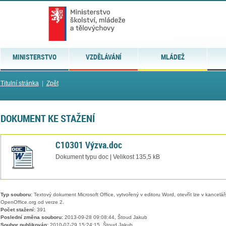
MINISTERSTVO
VZDĚLÁVÁNÍ
MLÁDEŽ
Titulní stránka
|
Zpět
DOKUMENT KE STAŽENÍ
C10301 Výzva.doc
Dokument typu doc | Velikost 135,5 kB
Typ souboru:
Textový dokument Microsoft Office, vytvořený v editoru Word, otevřít lze v kancelářs
OpenOffice.org od verze 2.
Počet stažení:
391
Poslední změna souboru:
2013-09-28 09:08:44, Štoud Jakub
Soubor publikován:
2010-07-29 15:24:15, Štoud Jakub