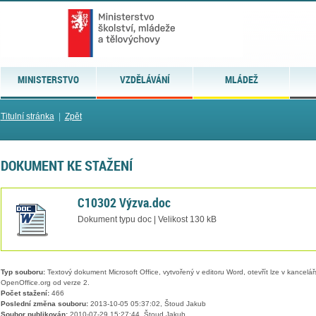
MINISTERSTVO
VZDĚLÁVÁNÍ
MLÁDEŽ
Titulní stránka
|
Zpět
DOKUMENT KE STAŽENÍ
C10302 Výzva.doc
Dokument typu doc | Velikost 130 kB
Typ souboru:
Textový dokument Microsoft Office, vytvořený v editoru Word, otevřít lze v kancelářs
OpenOffice.org od verze 2.
Počet stažení:
466
Poslední změna souboru:
2013-10-05 05:37:02, Štoud Jakub
Soubor publikován:
2010-07-29 15:27:44, Štoud Jakub