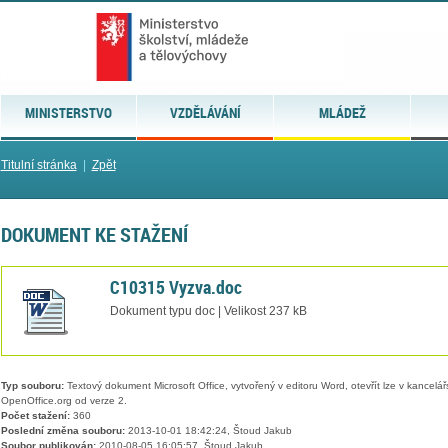
MINISTERSTVO
VZDĚLÁVÁNÍ
MLÁDEŽ
Titulní stránka
|
Zpět
DOKUMENT KE STAŽENÍ
C10315 Vyzva.doc
Dokument typu doc | Velikost 237 kB
Typ souboru:
Textový dokument Microsoft Office, vytvořený v editoru Word, otevřít lze v kancelářs
OpenOffice.org od verze 2.
Počet stažení:
360
Poslední změna souboru:
2013-10-01 18:42:24, Štoud Jakub
Soubor publikován:
2010-08-05 16:05:57, Štoud Jakub