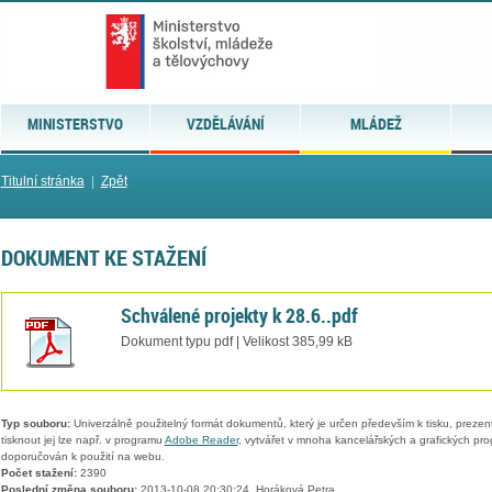
MINISTERSTVO
VZDĚLÁVÁNÍ
MLÁDEŽ
Titulní stránka
|
Zpět
DOKUMENT KE STAŽENÍ
Schválené projekty k 28.6..pdf
Dokument typu pdf | Velikost 385,99 kB
Typ souboru:
Univerzálně použitelný formát dokumentů, který je určen především k tisku, prezen
tisknout jej lze např. v programu
Adobe Reader
, vytvářet v mnoha kancelářských a grafických pr
doporučován k použití na webu.
Počet stažení:
2390
Poslední změna souboru:
2013-10-08 20:30:24, Horáková Petra