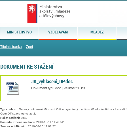
MINISTERSTVO
VZDĚLÁVÁNÍ
MLÁDEŽ
Titulní stránka
|
Zpět
DOKUMENT KE STAŽENÍ
JK_vyhlaseni_DP.doc
Dokument typu doc | Velikost 50 kB
Typ souboru:
Textový dokument Microsoft Office, vytvořený v editoru Word, otevřít lze v kancelářs
OpenOffice.org od verze 2.
Počet stažení:
3540
Poslední změna souboru:
2013-10-11 11:46:52
Soubor publikován:
2010-08-10 11:08:52