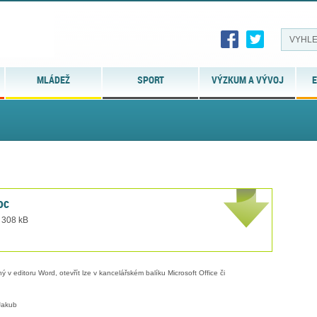
MLÁDEŽ
SPORT
VÝZKUM A VÝVOJ
E
oc
t 308 kB
 v editoru Word, otevřít lze v kancelářském balíku Microsoft Office či
Jakub