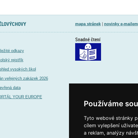
TĚLOVÝCHOVY
mapa stránek
|
novinky e-mailem
Snadné čtení
ležité odkazy
olský rejstřík
ehled vysokých škol
án veřejných zakázek 2026
evřená data
ORTÁL YOUR EUROPE
Používáme sou
Tyto webové stránky po
cílem vylepšení uživat
a reklam, analýzy návš