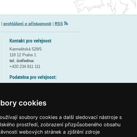
|
prohlášení o přístupnosti
|
RSS
Kontakt pro veřejnost
Karmelitská 529/5
118 12 Praha 1
tel. ústředna:
+420 234 811 111
Podatelna pro veřejnost:
pondělí a středa - 7:30-17:00
úterý a čtvrtek - 7:30-15:30
pátek - 7:30-14:00
bory cookies
8:30 - 9:30 - bezpečnostní přestávka
(více informací
ZDE
)
užívají soubory cookies a další sledovací nástroje s
elského prostředí, zobrazení přizpůsobeného obsahu
Elektronická podatelna:
těvnosti webových stránek a zjištění zdroje
posta@msmt
gov
cz