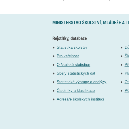
MINISTERSTVO ŠKOLSTVÍ, MLÁDEŽE A 
Rejstříky, databáze
Statistika školství
Dů
Pro veřejnost
Šk
O školské statistice
Př
Sběry statistických dat
Pl
Statistické výstupy a analýzy
Ot
Číselníky a klasifikace
P
Adresáře školských institucí