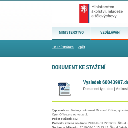
MINISTERSTVO
VZDĚLÁVÁNÍ
Titulní stránka
|
Zpět
DOKUMENT KE STAŽENÍ
Vysledek 60043997.d
Dokument typu doc | Velikos
Typ souboru:
Textový dokument Microsoft Office, vytvořený
OpenOffice.org od verze 2.
Počet stažení:
442
Poslední změna souboru:
2013-09-11 22:56:39, Štoud 
Soubor publikován:
2010-08-10 15:15:43, Štoud Jakub